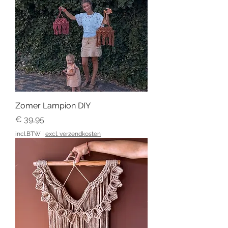
Zomer Lampion DIY
Prijs
€ 39,95
incl.BTW
|
excl. verzendkosten